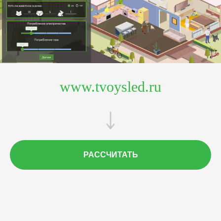
www.tvoysled.ru
РАССЧИТАТЬ